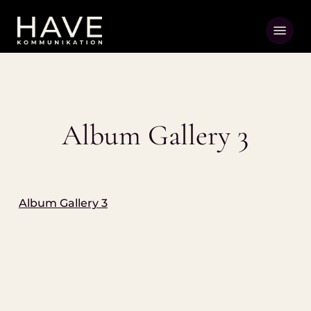
Skip
Menu
to
main
content
Album Gallery 3
Album Gallery 3