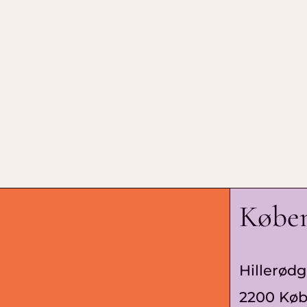
Købe
Hillerødg
2200 Kø