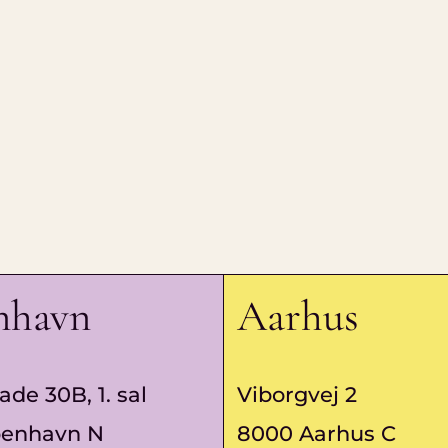
nhavn
Aarhus
ade 30B, 1. sal
Viborgvej 2
benhavn N
8000 Aarhus C