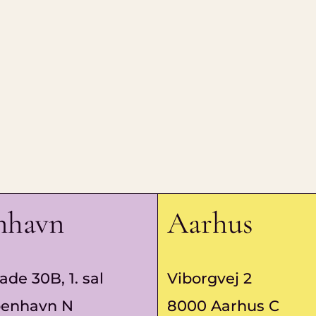
nhavn
Aarhus
ade 30B, 1. sal
Viborgvej 2
benhavn N
8000 Aarhus C