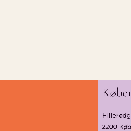
Købe
Hillerødg
2200 Kø