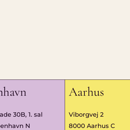
nhavn
Aarhus
ade 30B, 1. sal
Viborgvej 2
benhavn N
8000 Aarhus C