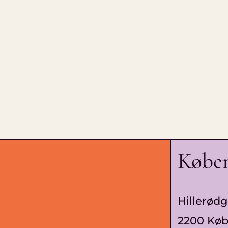
Købe
Hillerødg
2200 Kø