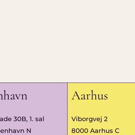
nhavn
Aarhus
ade 30B, 1. sal
Viborgvej 2
benhavn N
8000 Aarhus C