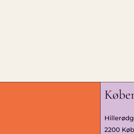
Købe
Hillerødg
2200 Kø