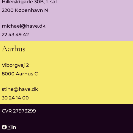
Hillerødgade 30B, 1. sal
2200 København N
michael@have.dk
22 43 49 42
Aarhus
Viborgvej 2
8000 Aarhus C
stine@have.dk
30 24 14 00
CVR 27973299