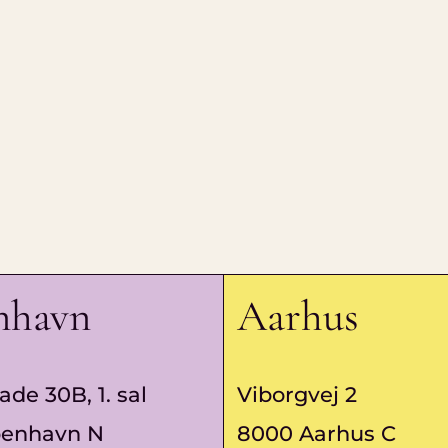
nhavn
Aarhus
ade 30B, 1. sal
Viborgvej 2
benhavn N
8000 Aarhus C