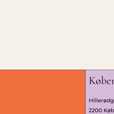
Købe
Hillerødg
2200 Kø