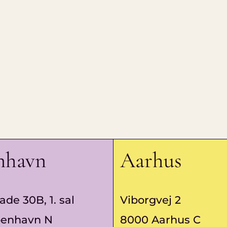
nhavn
Aarhus
ade 30B, 1. sal
Viborgvej 2
benhavn N
8000 Aarhus C