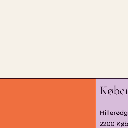
Købe
Hillerødg
2200 Kø