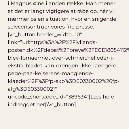
i Magnus øjne i anden række. Han mener,
at det er langt vigtigere at råbe op, når vi
nærmer os en situation, hvor en snigende
selvcensur truer vores frie presse.
[vc_button border_width=”0″
link=”url:https%3A%2F%2Fjyllands-
posten.dk%2Fdebat%2Fbreve%2FECE18054112
blev-fornaermet-over-schmeichelleder-i-
ekstra-bladet-kan-drengen-ikke-laengere-
pege-paa-kejserens-manglende-
klaeder%2F%3Ffp-exp%3D60330002%26fp-
alg%3D603300021″
uncode_shortcode_id=”389634″]Læs hele
indlægget her[/vc_button]