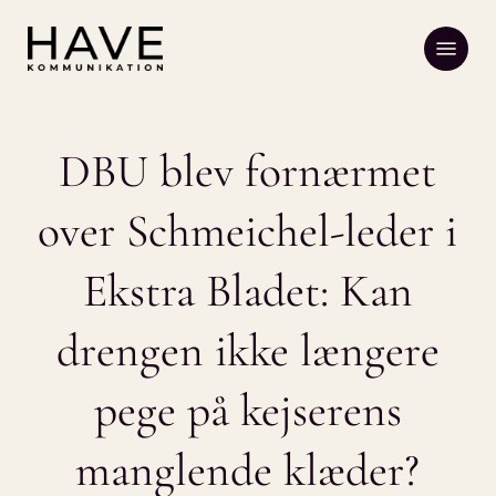
Skip
Menu
to
main
content
DBU blev fornærmet
over Schmeichel-leder i
Ekstra Bladet: Kan
drengen ikke længere
pege på kejserens
manglende klæder?