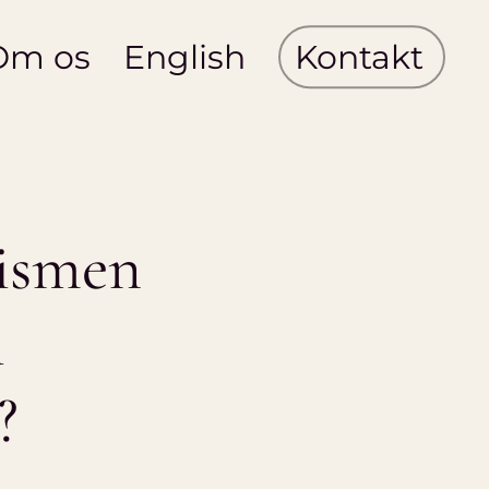
Om os
English
Kontakt
rismen
i
?