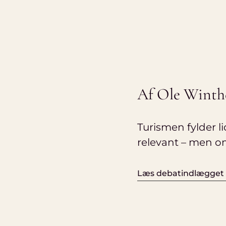
Af Ole Winth
Turismen fylder l
relevant – men om
Læs debatindlægget f