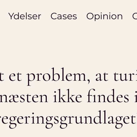
Ydelser
Cases
Opinion
t et problem, at tu
næsten ikke findes 
regeringsgrundlaget