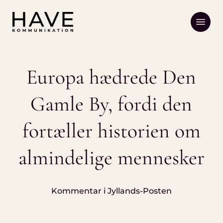
Skip
Menu
to
main
content
Europa hædrede Den
Gamle By, fordi den
fortæller historien om
almindelige mennesker
Kommentar i Jyllands-Posten