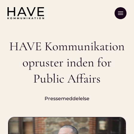
Skip
Menu
to
main
content
HAVE Kommunikation
opruster inden for
Public Affairs
Pressemeddelelse