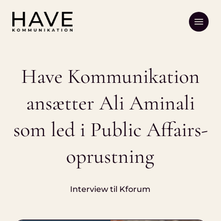
Skip
Menu
to
main
content
Have Kommunikation
ansætter Ali Aminali
som led i Public Affairs-
oprustning
Interview til Kforum