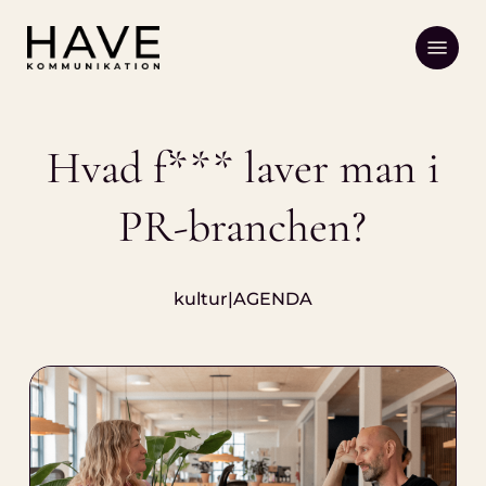
Skip
Menu
to
main
content
Hvad f*** laver man i
PR-branchen?
kultur|AGENDA