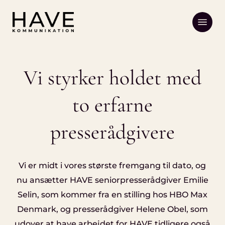
Skip
Menu
to
main
content
Vi styrker holdet med
to erfarne
presserådgivere
Vi er midt i vores største fremgang til dato, og
nu ansætter HAVE seniorpresserådgiver Emilie
Selin, som kommer fra en stilling hos HBO Max
Denmark, og presserådgiver Helene Obel, som
udover at have arbejdet for HAVE tidligere også