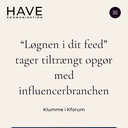
Skip
Menu
to
main
content
“Løgnen i dit feed”
tager tiltrængt opgør
med
influencerbranchen
Klumme i Kforum