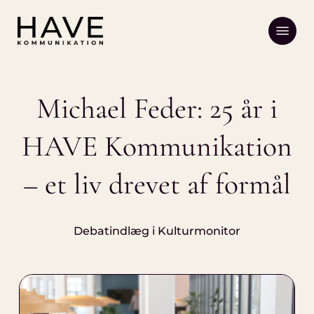
Skip
Menu
to
main
content
Michael Feder: 25 år i
HAVE Kommunikation
– et liv drevet af formål
Debatindlæg i Kulturmonitor