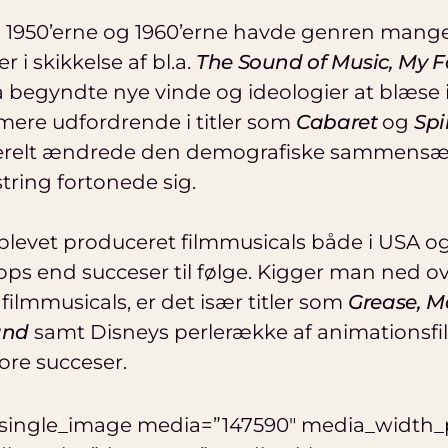
1950’erne og 1960’erne havde genren mange
 i skikkelse af bl.a.
The Sound of Music, My F
å begyndte nye vinde og ideologier at blæse i
mere udfordrende i titler som
Cabaret
og
Spi
erelt ændrede den demografiske sammensæt
tring fortonede sig.
 blevet produceret filmmusicals både i USA 
lops end succeser til følge. Kigger man ned o
filmmusicals, er det især titler som
Grease, 
and
samt Disneys perlerække af animationsfilm
tore succeser.
_single_image media=”147590″ media_width_