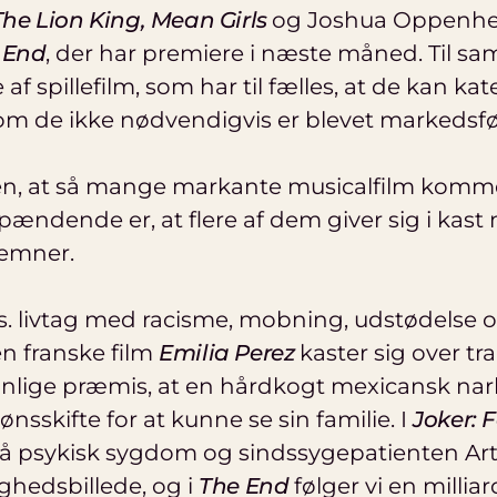
he Lion King, Mean Girls
og Joshua Oppenhe
 End
, der har premiere i næste måned. Til 
af spillefilm, som har til fælles, at de kan k
vom de ikke nødvendigvis er blevet markedsf
en, at så mange markante musicalfilm komm
ændende er, at flere af dem giver sig i kast
 emner.
ks. livtag med racisme, mobning, udstødelse
en franske film
Emilia Perez
kaster sig over t
lige præmis, at en hårdkogt mexicansk nar
kønsskifte for at kunne se sin familie. I
Joker: 
å psykisk sygdom og sindssygepatienten Art
ighedsbillede, og i
The End
følger vi en millia