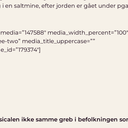
 i en saltmine, efter jorden er gået under pga
 media=”147588″ media_width_percent=”100
ee-two” media_title_uppercase=””
_id=”179374″]
sicalen ikke samme greb i befolkningen s