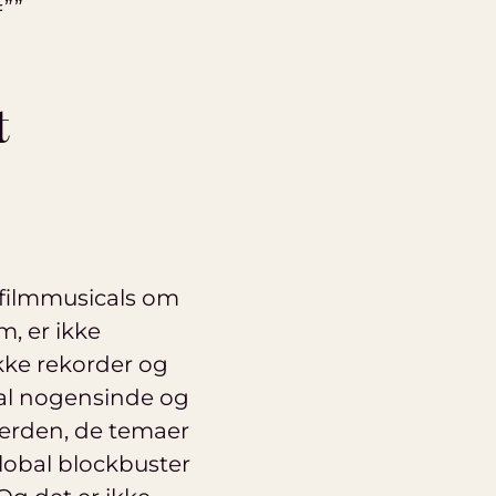
””
t
te filmmusicals om
, er ikke
kke rekorder og
al nogensinde og
verden, de temaer
 global blockbuster