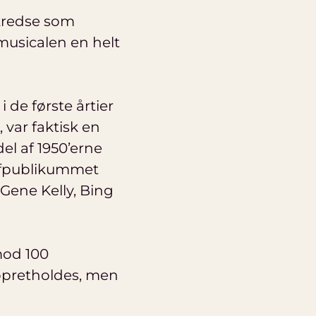
 kredse som
mmusicalen en helt
 de første årtier
, var faktisk en
el af 1950’erne
rafpublikummet
Gene Kelly, Bing
mod 100
 opretholdes, men