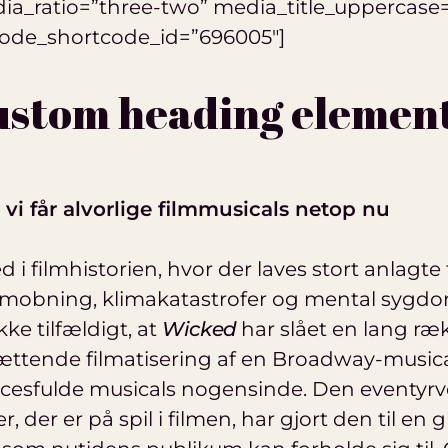
ia_ratio=”three-two” media_title_uppercase=
ode_shortcode_id=”696005″]
custom heading elemen
t vi får alvorlige filmmusicals netop nu
ted i filmhistorien, hvor der laves stort anlag
enmobning, klimakatastrofer og mental sygdom
ikke tilfældigt, at
Wicked
har slået en lang ræ
ættende filmatisering af en Broadway-music
ccesfulde musicals nogensinde. Den eventyr
er, der er på spil i filmen, har gjort den til en