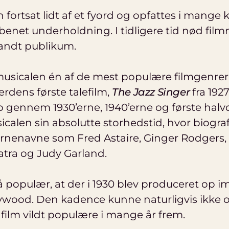
n fortsat lidt af et fyord og opfattes i mange
tbenet underholdning. I tidligere tid nød fil
andt publikum.
 musicalen én af de mest populære filmgenrer i
Verdens første talefilm,
The Jazz Singer
fra 1927
p gennem 1930’erne, 1940’erne og første halvd
icalen sin absolutte storhedstid, hvor biog
rnenavne som Fred Astaire, Ginger Rodgers, 
atra og Judy Garland.
så populær, at der i 1930 blev produceret op i
llywood. Den kadence kunne naturligvis ikke
e film vildt populære i mange år frem.