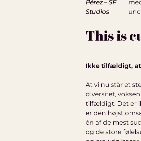
Pérez – SF
med
Studios
unc
This is 
Ikke tilfældigt, a
At vi nu står et s
diversitet, voks
tilfældigt. Det er 
er den højst oms
én af de mest su
og de store følels