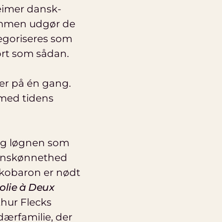
imer dansk-
sammen udgør de
ategoriseres som
ørt som sådan.
er på én gang.
 med tidens
 og løgnen som
ranskønnethed
kobaron er nødt
Folie à Deux
hur Flecks
rdærfamilie, der