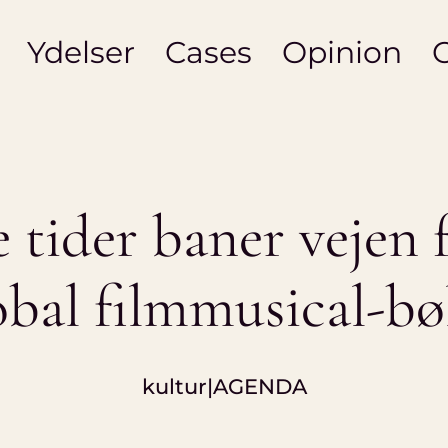
Ydelser
Cases
Opinion
 tider baner vejen 
obal filmmusical-bø
kultur|AGENDA