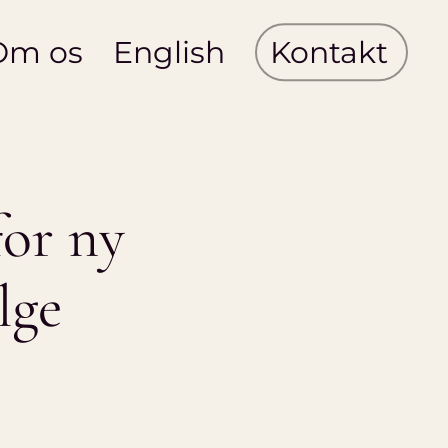
Om os
English
Kontakt
for ny
lge