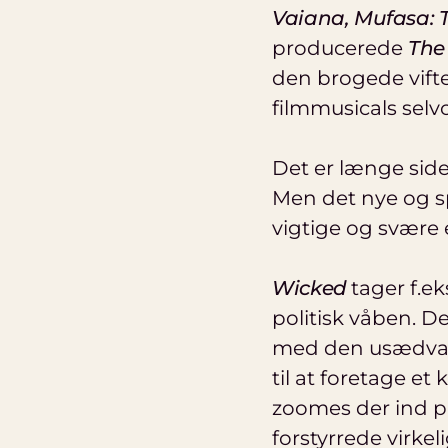
Vaiana, Mufasa: T
producerede
The
den brogede vifte 
filmmusicals sel
Det er længe sid
Men det nye og sp
vigtige og svære
Wicked
tager f.e
politisk våben. D
med den usædvan
til at foretage et 
zoomes der ind p
forstyrrede virkel