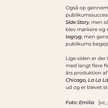
Også op gennem 
publikumssucceser
Side Story
, men s
blev mørkere og 
tagryg
, men gen
publikums begejs
Lige siden er der
med langt flere f
års produktion af 
Chicago,
La La L
ud og er blevet s
Foto: Emilia
[vc