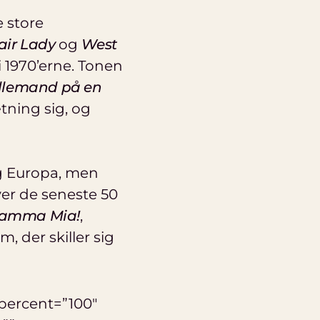
 store
air Lady
og
West
 1970’erne. Tonen
llemand på en
ning sig, og
og Europa, men
ver de seneste 50
Mamma Mia!
,
, der skiller sig
percent=”100″