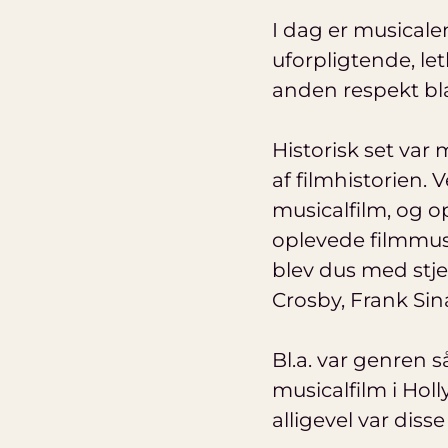
I dag er musicale
uforpligtende, le
anden respekt bl
Historisk set var
af filmhistorien. 
musicalfilm, og o
oplevede filmmus
blev dus med stje
Crosby, Frank Sin
Bl.a. var genren 
musicalfilm i Ho
alligevel var diss