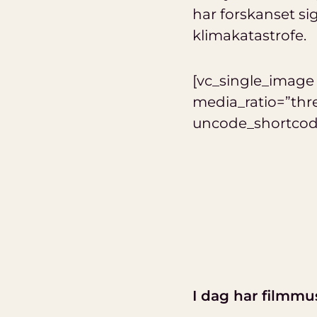
har forskanset sig
klimakatastrofe.
[vc_single_image
media_ratio=”thr
uncode_shortcode
I dag har filmmu