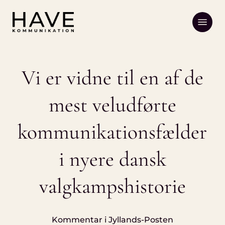
Skip
Menu
to
main
content
Vi er vidne til en af de
mest veludførte
kommunikationsfælder
i nyere dansk
valgkampshistorie
Kommentar i Jyllands-Posten