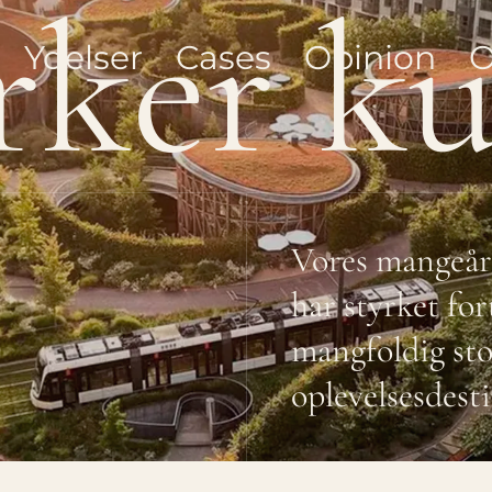
r
k
e
r
k
Ydelser
Cases
Opinion
O
Vores mangeår
har styrket f
mangfoldig sto
oplevelsesdest