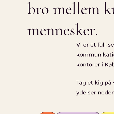
bro
mellem
k
mennesker.
Vi er et full-s
kommunikati
kontorer i K
Tag et kig på 
ydelser neden