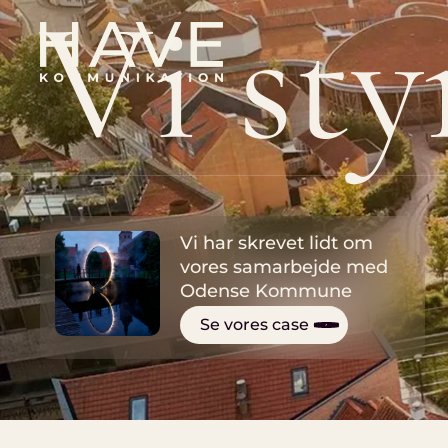
V
i
s
t
y
Skip
to
main
content
Vi har skrevet lidt om
vores samarbejde med
Odense Kommune
Se vores case