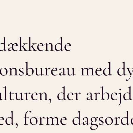
sdækkende
onsbureau
med
d
lturen,
der
arbejd
ed,
forme
dagsord