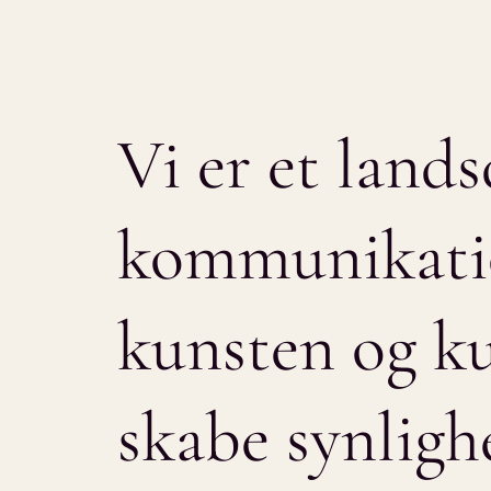
Vi
er
et
land
kommunikati
kunsten
og
ku
skabe
synligh