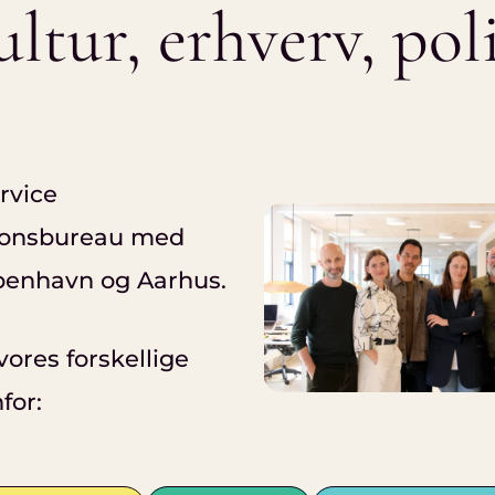
ultur,
erhverv,
pol
ervice
onsbureau med
øbenhavn og Aarhus.
vores forskellige
for: