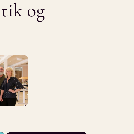
itik
og