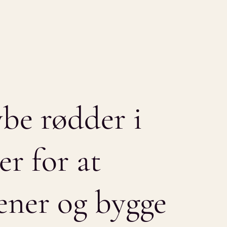
ybe
rødder
i
er
for
at
ener
og
bygge