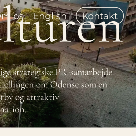
u
l
t
u
r
e
n
m os
English
Kontakt
ige strategiske PR-samarbejde
ortællingen om Odense som en
rby og attraktiv
ination.