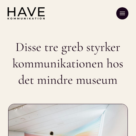
Skip
Menu
to
main
content
Disse tre greb styrker
kommunikationen hos
det mindre museum