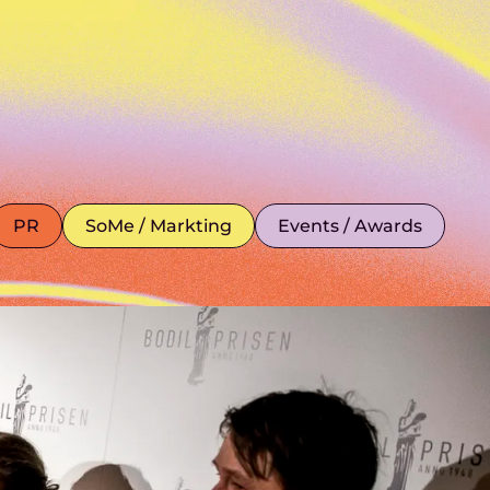
PR
SoMe / Markting
Events / Awards