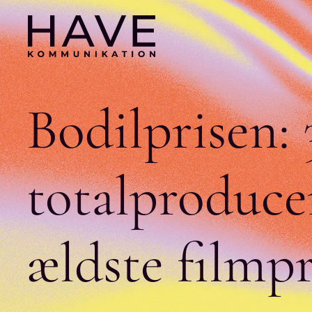
Skip
to
main
content
Bodilprisen:
totalproduce
ældste
filmpr