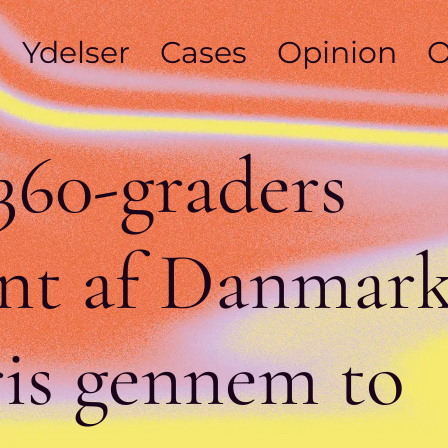
Ydelser
Cases
Opinion
O
360-graders
nt
af
Danmark
is
gennem
to