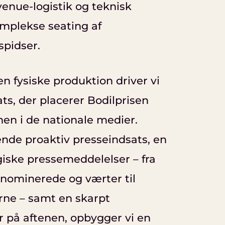
 venue-logistik og teknisk
omplekse seating af
spidser.
 fysiske produktion driver vi
ts, der placerer Bodilprisen
en i de nationale medier.
de proaktiv presseindsats, en
giske pressemeddelelser – fra
f nominerede og værter til
erne – samt en skarpt
r på aftenen, opbygger vi en