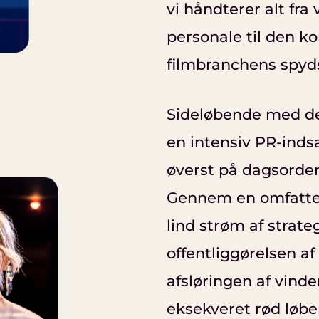
vi håndterer alt fra
personale til den k
filmbranchens spyd
Sideløbende med den
en intensiv PR-indsa
øverst på dagsorden
Gennem en omfatten
lind strøm af strate
offentliggørelsen a
afsløringen af vind
eksekveret rød løbe