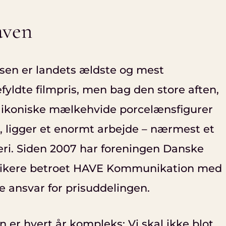
ven
isen er landets ældste og mest
fyldte filmpris, men bag den store aften,
 ikoniske mælkehvide porcelænsfigurer
, ligger et enormt arbejde – nærmest et
ri. Siden 2007 har foreningen Danske
tikere betroet HAVE Kommunikation med
e ansvar for prisuddelingen.
 er hvert år kompleks: Vi skal ikke blot