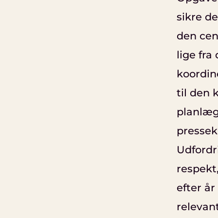
sikre d
den cen
lige fr
koordine
til den 
planlæ
pressek
Udfordr
respekt,
efter år
relevan