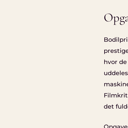
Opga
Bodilpr
prestige
hvor de
uddeles
maskine
Filmkri
det fuld
Opgaven