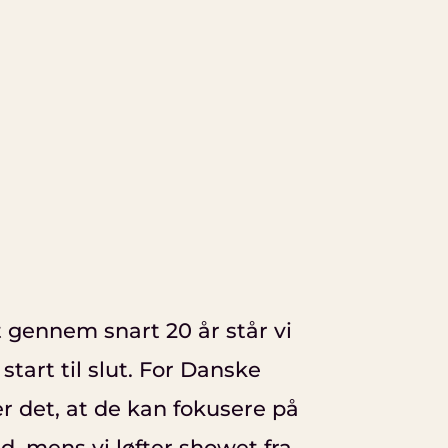
gennem snart 20 år står vi
start til slut. For Danske
r det, at de kan fokusere på
d, mens vi løfter showet fra