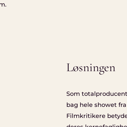
m.
Løsningen
Som totalproducent 
bag hele showet fra 
Filmkritikere betyde
deres kernefaglighe