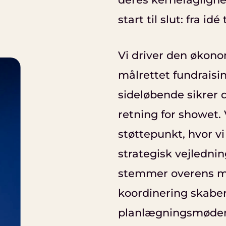
start til slut: fra idé
Vi driver den øko
målrettet fundraisi
sideløbende sikrer 
retning for showet.
støttepunkt, hvor v
strategisk vejlednin
stemmer overens me
koordinering skaber 
planlægningsmøder ti